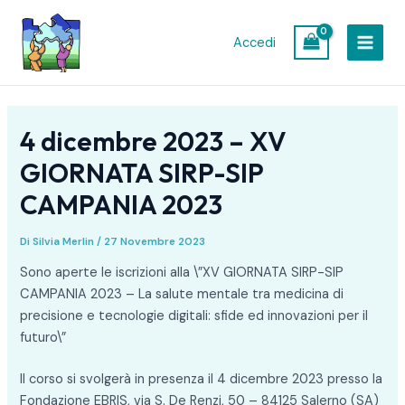
Vai
Navigazione
MAIN
al
articoli
Accedi
MEN
contenuto
4 dicembre 2023 – XV
GIORNATA SIRP-SIP
CAMPANIA 2023
Di
Silvia Merlin
/
27 Novembre 2023
Sono aperte le iscrizioni alla \”XV GIORNATA SIRP-SIP
CAMPANIA 2023 – La salute mentale tra medicina di
precisione e tecnologie digitali: sfide ed innovazioni per il
futuro\”
Il corso si svolgerà in presenza il 4 dicembre 2023 presso la
Fondazione EBRIS, via S. De Renzi, 50 – 84125 Salerno (SA)