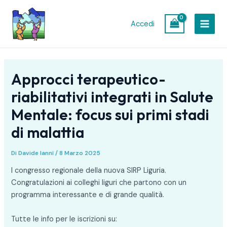
Vai
Navigazione
MAIN
al
articoli
Accedi
MEN
contenuto
Approcci terapeutico-
riabilitativi integrati in Salute
Mentale: focus sui primi stadi
di malattia
Di
Davide Ianni
/
8 Marzo 2025
I congresso regionale della nuova SIRP Liguria.
Congratulazioni ai colleghi liguri che partono con un
programma interessante e di grande qualità.
Tutte le info per le iscrizioni su: