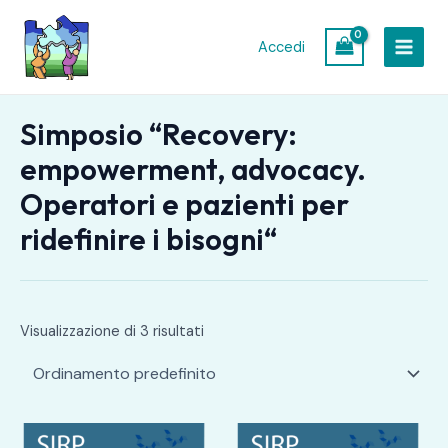
Vai
MAIN
al
Accedi
MEN
contenuto
Simposio “Recovery:
empowerment, advocacy.
Operatori e pazienti per
ridefinire i bisogni“
Visualizzazione di 3 risultati