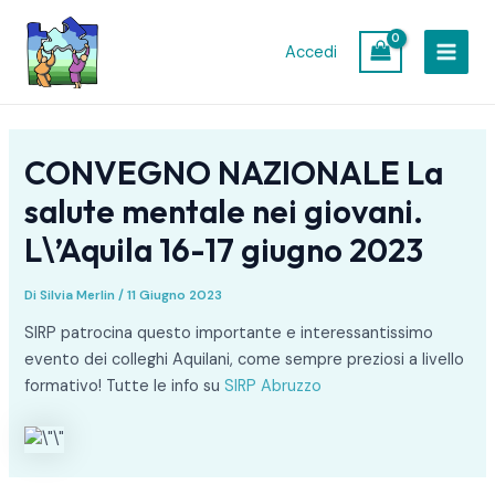
Vai
Navigazione
MAIN
al
articoli
Accedi
MEN
contenuto
CONVEGNO NAZIONALE La
salute mentale nei giovani.
L\’Aquila 16-17 giugno 2023
Di
Silvia Merlin
/
11 Giugno 2023
SIRP patrocina questo importante e interessantissimo
evento dei colleghi Aquilani, come sempre preziosi a livello
formativo! Tutte le info su
SIRP Abruzzo