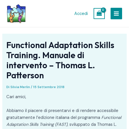
Vai
Navigazione
MAIN
al
articoli
Accedi
MEN
contenuto
Functional Adaptation Skills
Training. Manuale di
intervento – Thomas L.
Patterson
Di
Silvia Merlin
/
15 Settembre 2018
Cari amici,
Abbiamo il piacere di presentarvi e di rendere accessibile
gratuitamente l’edizione italiana del programma
Functional
Adaptation Skills Training (FAST)
,
sviluppato da Thomas L.