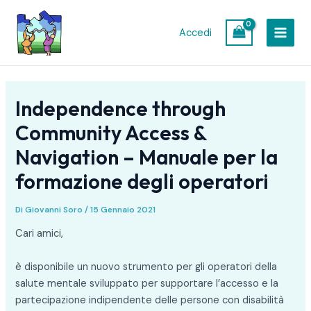
Vai
Navigazione
MAIN
al
articoli
Accedi
MEN
contenuto
Independence through
Community Access &
Navigation – Manuale per la
formazione degli operatori
Di
Giovanni Soro
/
15 Gennaio 2021
Cari amici,
è disponibile un nuovo strumento per gli operatori della
salute mentale sviluppato per supportare l’accesso e la
partecipazione indipendente delle persone con disabilità