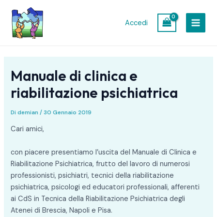
Vai
Navigazione
MAIN
al
articoli
Accedi
MEN
contenuto
Manuale di clinica e
riabilitazione psichiatrica
Di
demian
/
30 Gennaio 2019
Cari amici,
con piacere presentiamo l’uscita del Manuale di Clinica e
Riabilitazione Psichiatrica, frutto del lavoro di numerosi
professionisti, psichiatri, tecnici della riabilitazione
psichiatrica, psicologi ed educatori professionali, afferenti
ai CdS in Tecnica della Riabilitazione Psichiatrica degli
Atenei di Brescia, Napoli e Pisa.