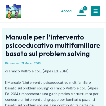
Vai
Navigazione
MAIN
al
articoli
Accedi
MEN
contenuto
Manuale per l’intervento
psicoeducativo multifamiliare
basato sul problem solving
Di
demian
/
21 Marzo 2016
di Franco Veltro e coll., (Alpes Ed. 2014)
Il Manuale “L’intervento psicoeducativo multifamiliare
basato sul problem solving” di Franco Veltro e coll., (Alpes
Ed. 2014), rappresenta una guida pratica e strutturata per
condurre un intervento di gruppo per familiari e pazienti
basato sul problem solving. Tale contributo fa parte dei