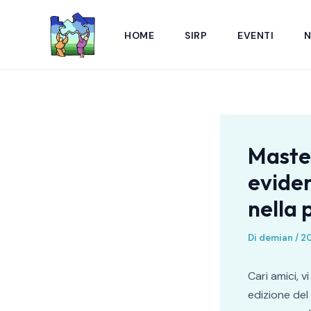
Vai
Navigazione
al
articoli
HOME
SIRP
EVENTI
contenuto
Master
eviden
nella 
Di
demian
/
2
Cari amici, v
edizione del 