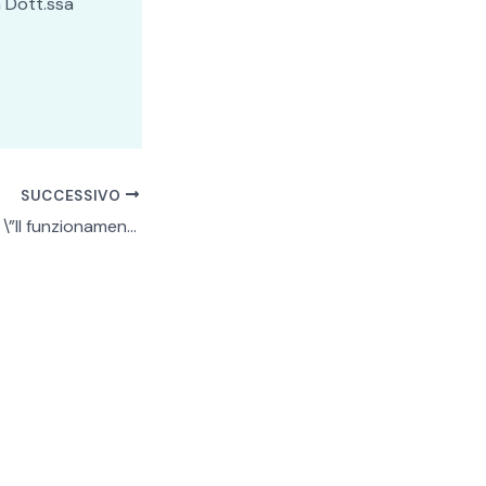
a Dott.ssa
SUCCESSIVO
Webinar in diretta: \”Il funzionamento sociale nei disturbi dello spettro della schizofrenia\”