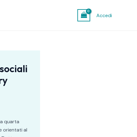
Accedi
sociali
ry
lla quarta
 orientati al