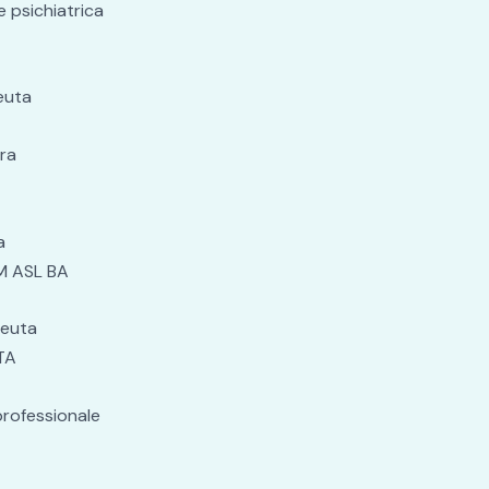
e psichiatrica
euta
ra
a
SM ASL BA
peuta
TA
professionale