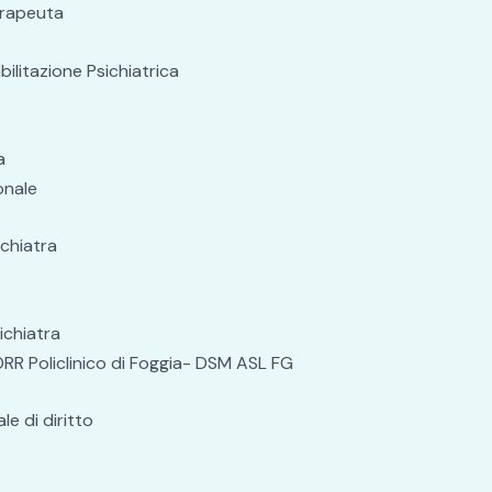
erapeuta
ilitazione Psichiatrica
a
onale
chiatra
ichiatra
ORR Policlinico di Foggia- DSM ASL FG
e di diritto