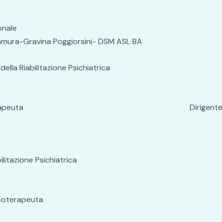
onale
ltamura-Gravina Poggiorsini- DSM ASL BA
ella Riabilitazione Psichiatrica
loga Psicoterapeuta Dirigente Psicologa – U.O
litazione Psichiatrica
icoterapeuta