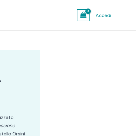
Accedi
8
izzato
essione
tello Orsini