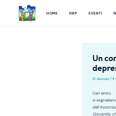
Vai
Navigazione
al
articoli
HOME
SIRP
EVENTI
contenuto
Un co
depres
Di
demian
/
4 
Cari amici,
vi segnalia
dall
’Associaz
Giovanile, c