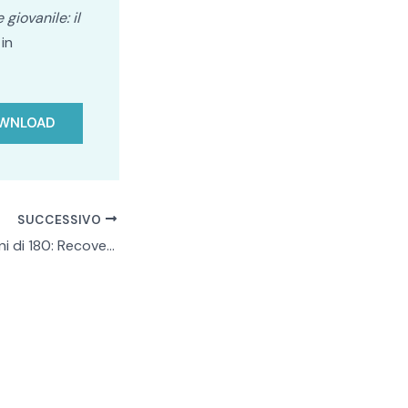
giovanile: il
 in
WNLOAD
SUCCESSIVO
Convegno \”40 anni di 180: Recovery e cura in riabilitazione psicosociale\” – Bari, 18 giugno 2018