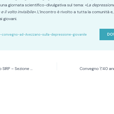
una giornata scientifico-divulgativa sul tema:
«La depressione 
 e il volto invisibile».
L’incontro è rivolto a tutta la comunità e,
ai giovani.
DO
-convegno-ad-Avezzano-sulla-depressione-giovanile
Seminario gratuito SIRP – Sezione Sardegna: \”L\’uso di strategie compensatorie per i deficit cognitivi nella schizofrenia\” – Cagliari, 27 giugno 2018