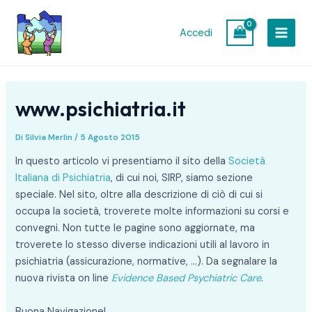
Vai
Navigazione
MAIN
al
articoli
Accedi
MEN
contenuto
www.psichiatria.it
Di
Silvia Merlin
/
5 Agosto 2015
In questo articolo vi presentiamo il sito della
Società
Italiana di Psichiatria
, di cui noi, SIRP, siamo sezione
speciale. Nel sito, oltre alla descrizione di ciò di cui si
occupa la società, troverete molte informazioni su corsi e
convegni. Non tutte le pagine sono aggiornate, ma
troverete lo stesso diverse indicazioni utili al lavoro in
psichiatria (assicurazione, normative, …). Da segnalare la
nuova rivista on line
Evidence Based Psychiatric Care
.
Buona Navigazione!