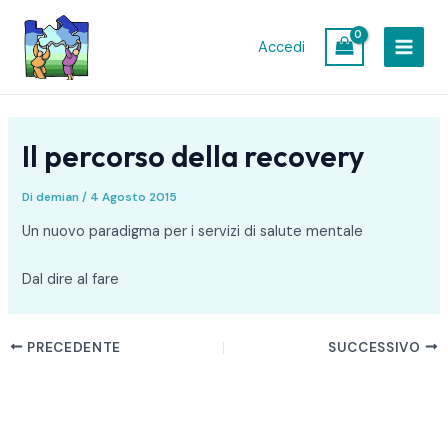
Vai
Navigazione
MAIN
al
articoli
Accedi
MEN
contenuto
Il percorso della recovery
Di
demian
/
4 Agosto 2015
Un nuovo paradigma per i servizi di salute mentale
Dal dire al fare
PRECEDENTE
SUCCESSIVO