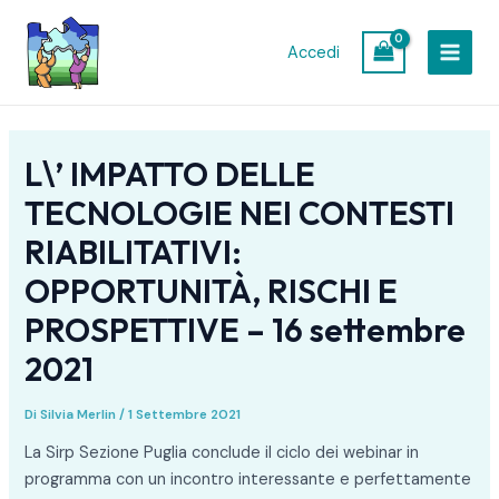
Vai
Navigazione
MAIN
al
articoli
Accedi
MEN
contenuto
L\’ IMPATTO DELLE
TECNOLOGIE NEI CONTESTI
RIABILITATIVI:
OPPORTUNITÀ, RISCHI E
PROSPETTIVE – 16 settembre
2021
Di
Silvia Merlin
/
1 Settembre 2021
La Sirp Sezione Puglia conclude il ciclo dei webinar in
programma con un incontro interessante e perfettamente