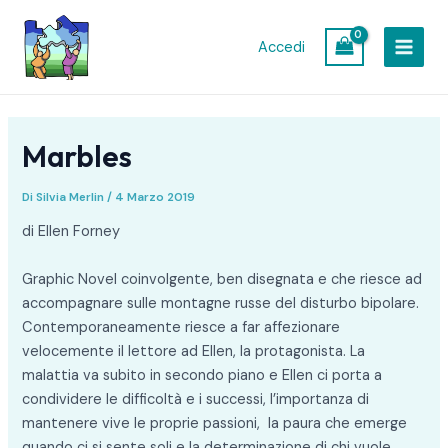
Vai
Navigazione
MAIN
al
articoli
Accedi
MEN
contenuto
Marbles
Di
Silvia Merlin
/
4 Marzo 2019
di Ellen Forney
Graphic Novel coinvolgente, ben disegnata e che riesce ad
accompagnare sulle montagne russe del disturbo bipolare.
Contemporaneamente riesce a far affezionare
velocemente il lettore ad Ellen, la protagonista. La
malattia va subito in secondo piano e Ellen ci porta a
condividere le difficoltà e i successi, l’importanza di
mantenere vive le proprie passioni, la paura che emerge
quando ci si sente soli e la determinazione di chi vuole