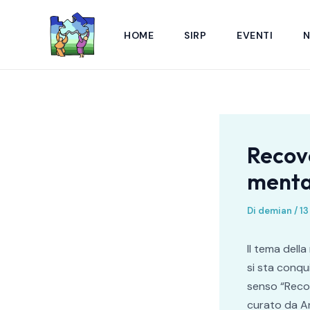
Vai
Navigazione
al
articoli
HOME
SIRP
EVENTI
contenuto
Recove
menta
Di
demian
/
13
Il tema dell
si sta conqu
senso “Recov
curato da A