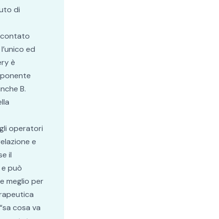
uto di
 scontato
 l’unico ed
ery è
omponente
anche B.
lla
gli operatori
relazione e
e il
a e può
e meglio per
erapeutica
 “sa cosa va