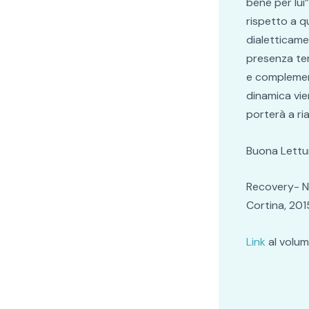
bene per lui
rispetto a q
dialetticame
presenza ter
e complement
dinamica vie
porterà a ria
Buona Lettur
Recovery- Nu
Cortina, 201
Link
al volu