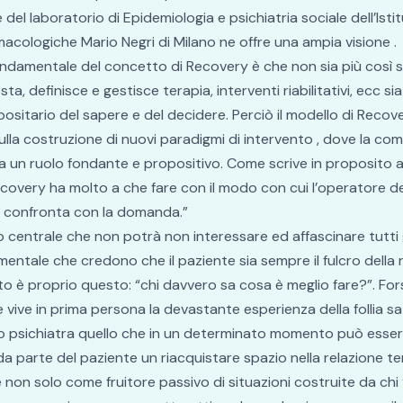
del laboratorio di Epidemiologia e psichiatria sociale dell’Istit
macologiche Mario Negri di Milano ne offre una ampia visione .
ondamentale del concetto di Recovery è che non sia più così
ta, definisce e gestisce terapia, interventi riabilitativi, ecc sia
ositario del sapere e del decidere. Perciò il modello di Recov
lla costruzione di nuovi paradigmi di intervento , dove la c
ha un ruolo fondante e propositivo. Come scrive in proposito 
covery ha molto a che fare con il modo con cui l’operatore de
si confronta con la domanda.”
o centrale che non potrà non interessare ed affascinare tutti 
 mentale che credono che il paziente sia sempre il fulcro della 
nto è proprio questo: “chi davvero sa cosa è meglio fare?”. Fors
 vive in prima persona la devastante esperienza della follia s
lo psichiatra quello che in un determinato momento può esser
i da parte del paziente un riacquistare spazio nella relazione t
 non solo come fruitore passivo di situazioni costruite da chi